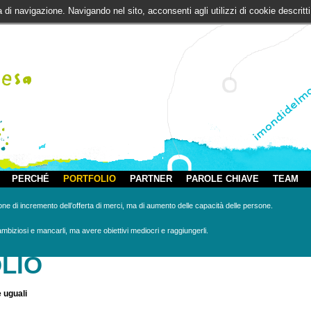
za di navigazione. Navigando nel sito, acconsenti agli utilizzi di cookie descri
PERCHÉ
PORTFOLIO
PARTNER
PAROLE CHIAVE
TEAM
ne di incremento dell’offerta di merci, ma di aumento delle capacità delle persone.
 ambiziosi e mancarli, ma avere obiettivi mediocri e raggiungerli.
LIO
 uguali