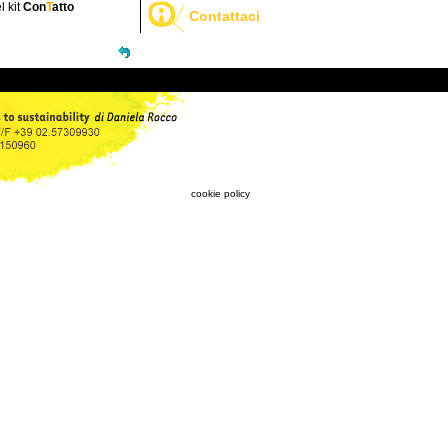
l kit
Con
T
atto
Contattaci
cookie policy