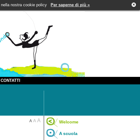
×
tti nella nostra cookie policy
Per saperne di più »
CONTATTI
A
A
A
Welcome
A scuola