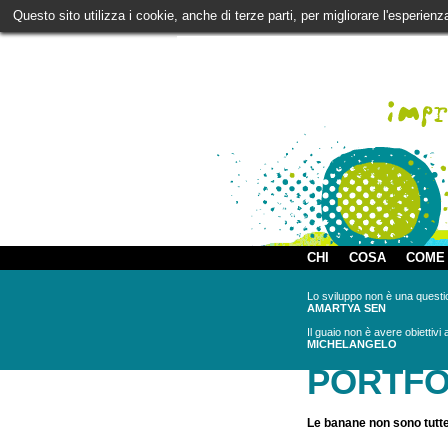
Questo sito utilizza i cookie, anche di terze parti, per migliorare l'esperien
CHI
COSA
COME
Lo sviluppo non è una questio
AMARTYA SEN
Il guaio non è avere obiettivi
MICHELANGELO
PORTFO
Le banane non sono tutte