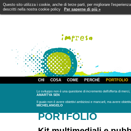
Questo sito utilizza i cookie, anche di terze parti, per migliorare l'esperienz
descritti nella nostra cookie policy
Per saperne di più »
CHI
COSA
COME
PERCHÉ
PORTFOLIO
Lo sviluppo non è una questione di incremento dell’offerta di merci
AMARTYA SEN
Il guaio non è avere obiettivi ambiziosi e mancarli, ma avere obiettiv
MICHELANGELO
PORTFOLIO
Kit multimediali e pubb