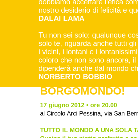
dobbiamo accettare l’etica come 
nostro desiderio di felicità e que
DALAI LAMA
Tu non sei solo: qualunque cos
solo te, riguarda anche tutti gli a
i vicini, i lontani e i lontanissi
coloro che non sono ancora, il 
dipenderà anche dal mondo che
NORBERTO BOBBIO
BORGOMONDO!
17 giugno 2012 • ore 20.00
al Circolo Arci Pessina, via San Ber
TUTTO IL MONDO A UNA SOLA 