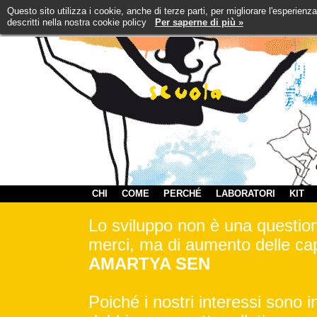
Questo sito utilizza i cookie, anche di terze parti, per migliorare l'esperienz
descritti nella nostra cookie policy
Per saperne di più »
CHI
COME
PERCHÉ
LABORATORI
KIT
Lo sviluppo non è una questione
merci, ma di aumento delle cap
AMARTYA SEN
Poiché i nostri interessi sono 