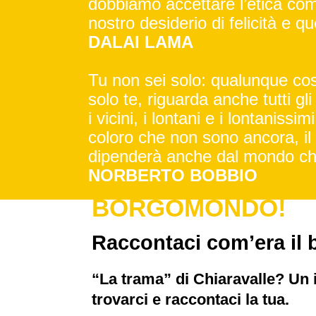
dobbiamo accettare l’etica come 
nostro desiderio di felicità e que
DALAI LAMA
Tu non sei solo: qualunque cos
solo te, riguarda anche tutti gli a
i vicini, i lontani e i lontanissi
coloro che non sono ancora, il 
dipenderà anche dal mondo che
NORBERTO BOBBIO
BORGOMONDO!
Raccontaci com’era il 
“La trama” di Chiaravalle? Un in
trovarci e r
accontaci la tua.