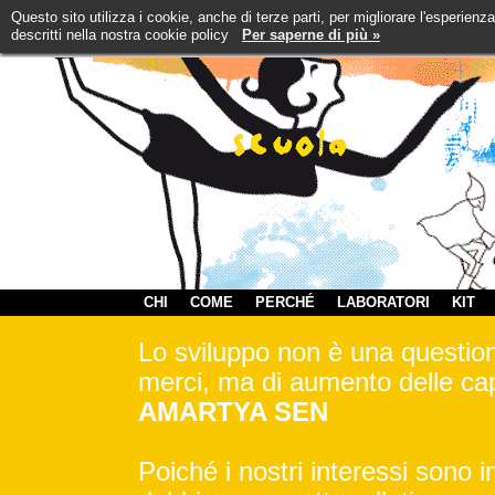
Questo sito utilizza i cookie, anche di terze parti, per migliorare l'esperienz
descritti nella nostra cookie policy
Per saperne di più »
CHI
COME
PERCHÉ
LABORATORI
KIT
Lo sviluppo non è una questione
merci, ma di aumento delle cap
AMARTYA SEN
Poiché i nostri interessi sono 