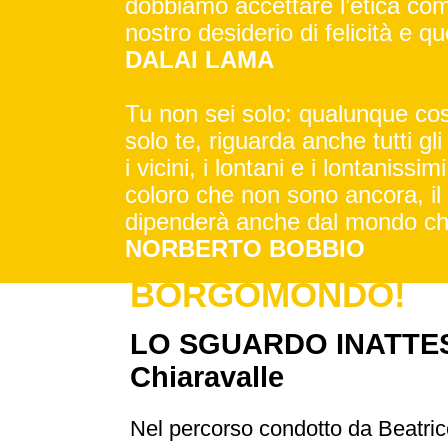
dobbiamo accettare l’etica come 
nostro desiderio di felicità e que
DALAI LAMA
Tu non sei solo: qualunque cos
solo te, riguarda anche tutti gli a
i vicini, i lontani e i lontanissi
coloro che non sono ancora, il 
dipenderà anche dal mondo che
NORBERTO BOBBIO
BORGOMONDO!
LO SGUARDO INATTESO:
Chiaravalle
Nel percorso condotto da Beatrice 