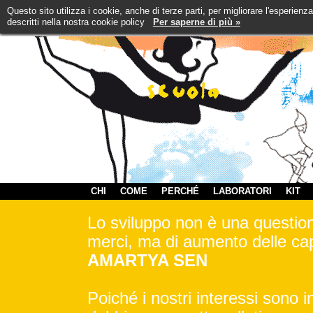
Questo sito utilizza i cookie, anche di terze parti, per migliorare l'esperienz
descritti nella nostra cookie policy
Per saperne di più »
CHI
COME
PERCHÉ
LABORATORI
KIT
Lo sviluppo non è una questione
merci, ma di aumento delle cap
AMARTYA SEN
Poiché i nostri interessi sono 